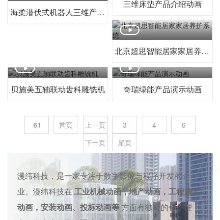
三维床垫产品介绍动画
海柔潜伏式机器人三维产品动画
北京超思智能居家家居养护系统
贝施美五轴联动齿科雕铣机
奇瑞绿能产品演示动画
61
首页
上一页
3
4
6
下一页
尾页
漫纬科技，是一家专注于数字影像与程序开发的企
业。漫纬科技在
工业机械动画，地产动画，工程施工
动画，安装动画、投标动画等
方面有独特的创作理