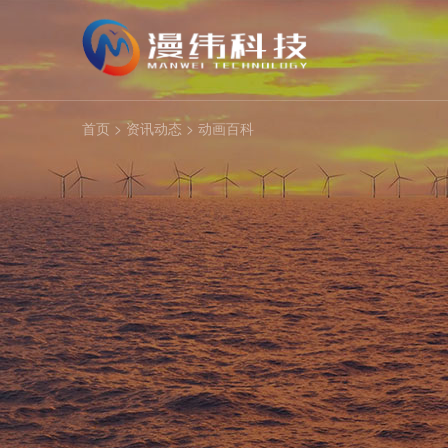
首页
>
资讯动态
>
动画百科