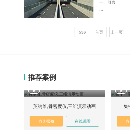
一、引言
在数字化时代，
始关注三维动画
画制作费用的构
536
首页
上一页
二、三维动画制
在了解三维动画
推荐案例
英纳维,骨密度仪,三维演示动画
集
咨询报价
在线观看
咨