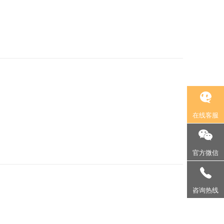
。从产品设计展示、复杂机械结构的解析，到工程模拟和虚
于工业级三维动画制作费用的讨论也愈发热烈。在此背景
入分析工业级三维动画制作费用的背后原因，并解释为
在线客服
开发到产品展示、广告宣传等各个领域。然而，三维动画制
官方微信
题。本文将深入探讨如何有效控制三维动画制作过程中的成
130-2310-0003
咨询热线