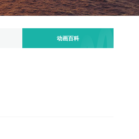
动画百科
品、服务及理念的重要手段。本文将根据《定制化三维动画
品或品牌的独特优势与特点，以正面宣传的姿态，全面解析