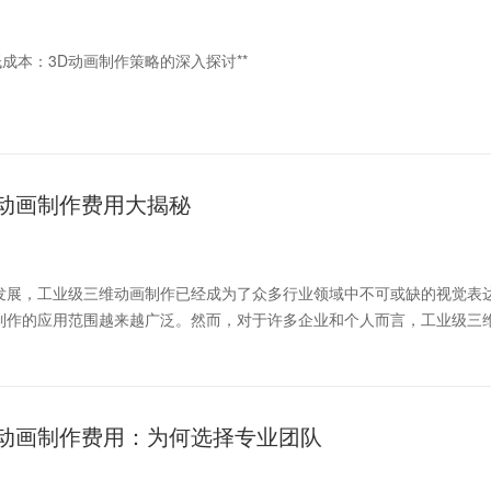
低成本：3D动画制作策略的深入探讨**
不断发展，3D动画制作已经成为诸多行业中的重要环节。无论是在影视、
力和传播效果。然而，制作过程中效率与成本的把控问题，始终是制作者们
动画制作费用大揭秘
行深入探讨，旨在为相关从业者提供一定的参考和帮助
发展，工业级三维动画制作已经成为了众多行业领域中不可或缺的视觉表
制作的应用范围越来越广泛。然而，对于许多企业和个人而言，工业级三
业级三维动画制作费用？本文将为您一探究竟。
构成
动画制作费用：为何选择专业团队
业级三维动画制作费用的构成。一般来说，制