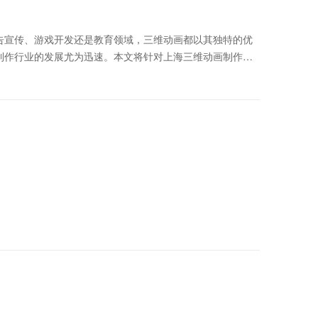
告宣传、游戏开发还是教育领域，三维动画都以其独特的优
制作行业的发展尤为迅速。本文将针对上海三维动画制作费
广泛。上海作为国内的经济、科技中心，拥有众多的3D工业
面临的问题。本文将就如何寻找性价比高的上海3D工业动