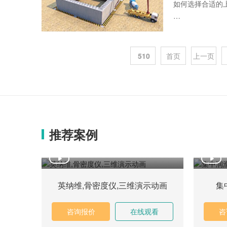
如何选择合适的
一、引言
随着科技的发展
510
首页
上一页
然而，对于许多
选择合适的三维
二、理解三维产
在选择
推荐案例
英纳维,骨密度仪,三维演示动画
集
咨询报价
在线观看
咨