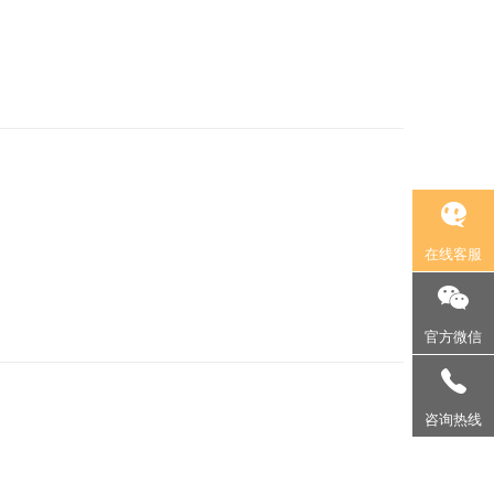
上海作为中国的经济中心，其3D工业动画市场日益繁荣。为
示、企业宣传等方面。它具有直观、生动、形象的特点，能
在线客服
官方微信
、科技和文化中心，其3D产品动画制作水平一直处于行业前
130-2310-0003
画收费标准是非常重要的。本文将详细解析上海3D产品动画
咨询热线