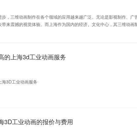
的时代，如
进步，三维动画制作在各个领域的应用越来越广泛。无论是影视制作、广
众带来震撼的视觉体验。而上海作为国内的经济、文化中心，其三维动画
讨专业与实惠如何并存于这一行业中。
画制作费用的构成
高的上海3d工业动画服务
用构成较为复杂，主要包含以下几个方面
上海3D工业动画服务
发展，3D工业动画在工业设计、产品展示、技术交流等领域的应用越来越
。然而，如何在众多的服务提供商中挑选出性价比高的服务，是许多企业所
海3D工业动画的报价与费用
，帮助企业更好地选择合适的服务提供商。