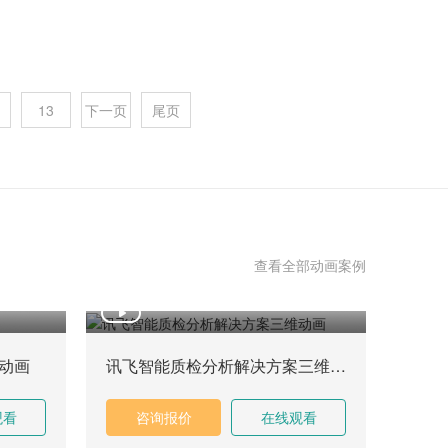
中国的一线城市，拥有众多优秀的三维产品动画制作公司。
13
下一页
尾页
要的考虑因素。本文将详细介绍如何根据自身需求和预算，
查看全部动画案例
动画
讯飞智能质检分析解决方案三维动画
观看
咨询报价
在线观看