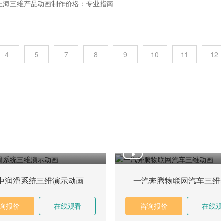
上海三维产品动画制作价格：专业指南
和市场的竞争加剧，企业对于产品宣传和推广的需求日益增长。上海作为
4
5
7
8
9
10
11
12
企业来说，选择一家合适的三维产品动画制作公司时，价格往往是一个重
产品动画制作价格。
品动画制作的价值
中润滑系统三维演示动画
一汽奔腾物联网汽车三维
询报价
在线观看
咨询报价
在线