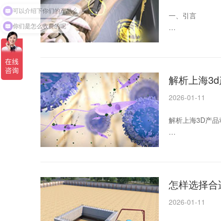
二、了解3D工业
一、引言
你们是怎么收费的呢
随着科技的不断
了帮助您更好地
二、3D工业动画
解析上海3
2026-01-11
3D工业动画是
够有效
解析上海3D产
一、引言
随着科技的不断
列。然而，对于
怎样选择合
的收费标准，帮
2026-01-11
二、3D产品动