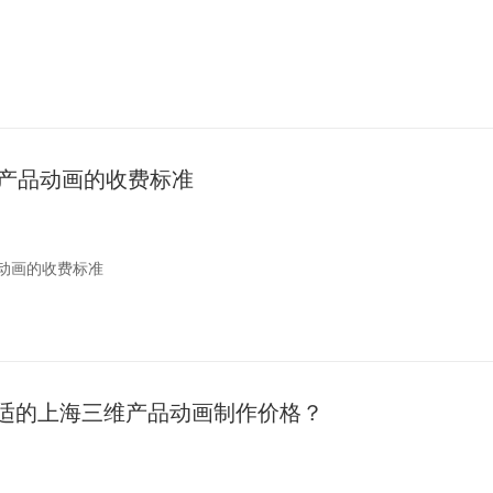
动画服务
发展，3D工业动画已经成为一种广泛应用于工业领域的宣传和展示工具。
了解上海3D工业动画的报价与费用，本文将从多个方面进行详细阐述。
的基本概念
d产品动画的收费标准
一种利用三维技术制作的动画形式，常用于工业产品的展示、工艺流程的演
品动画的收费标准
进步，3D产品动画在各个行业中得到了广泛的应用。上海作为国内的经济
许多需要制作3D产品动画的企业和客户来说，了解上海地区的3D产品动
适的上海三维产品动画制作价格？
助您更好地理解这一行业的价格体系。
画制作的基本要素