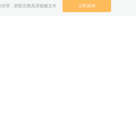
目经理，获取完整高清视频文件
立即咨询
吸乳器三维产品介
绍动画
播放次数：1161
三维童车产品介绍
动画
播放次数：1161
氢燃料电池全自动
组装设备三维动画
播放次数：1161
圆柱电池生产线三
维演示动画
播放次数：1161