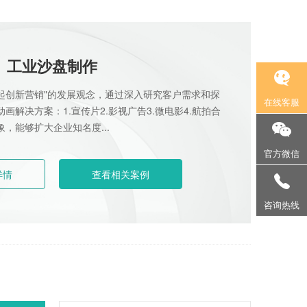
捷安呢二维宣传动
画
播放次数：1161
工业沙盘制作
户外服装植树节mg
起创新营销"的发展观念，通过深入研究客户需求和探
在线客服
宣传动画
解决方案：1.宣传片2.影视广告3.微电影4.航拍合
，能够扩大企业知名度...
播放次数：1161
官方微信
详情
查看相关案例
130-2310-0003
咨询热线