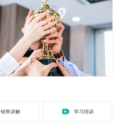
二维动画
播放次数：1161
平安惠普车e贷二维
宣传动画
播放次数：1161
区域细胞制备中心
免疫细胞二维科普
动画
播放次数：1161
钦州港三维演示动
画
播放次数：1161
销售讲解
学习培训
联通安全管家mg宣
传动画
播放次数：1161