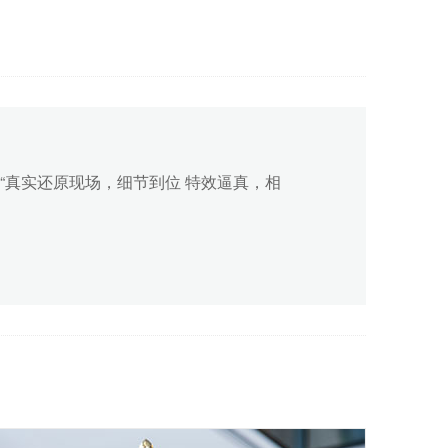
上海人造板机械厂
三维生产线动画
播放次数：1161
新榜二维动画宣传
片
播放次数：1161
“真实还原现场，细节到位 特效逼真，相
微众银行企业文化
一周年二维宣传动
画
播放次数：1161
微创保胆取石术和
息肉摘除术二维动
画宣传片
播放次数：1161
“清标学测”智慧学
习与评价中心项目