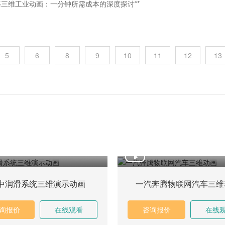
海三维工业动画：一分钟所需成本的深度探讨**
代工业时代，上海作为中国经济的引擎，其工业动画制作水平一直处于行
5
6
8
9
10
11
12
13
，为工业产品的展示和工艺流程的解析提供了强有力的视觉支持。本文将
制作流程、技术要求以及成本构成。
业
中润滑系统三维演示动画
一汽奔腾物联网汽车三维
询报价
在线观看
咨询报价
在线