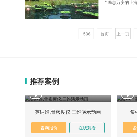
**瞬息万变的上
一、引言
在快速发展的现
536
首页
上一页
生动的动态效果
讨，解析其中的
二、上海三维工
推荐案例
英纳维,骨密度仪,三维演示动画
集
咨询报价
在线观看
咨