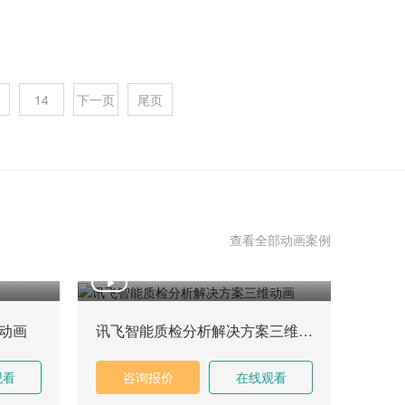
业前沿。瞬息万变的上海三维工业动画，以其逼真的画面、
14
下一页
尾页
就上海地区制作一分钟三维工业动画的成本进行深入的探
查看全部动画案例
动画
讯飞智能质检分析解决方案三维动画
观看
咨询报价
在线观看