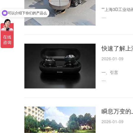
**上海3D工业
上海3D工业动
可以介绍下你们的产品么
你们是怎么收费的呢
随着科技的不断
（1）人员成本
业动画制作服务
考。
快速了解上
一、上海3D工
2026-01-09
1. 精湛的技术团
一、引言
上海的3D工业
随着科技的不断
中国的经济、文
业或个人来说，
瞬息万变的
二、上海三维动
2026-01-09
要了解上海三维