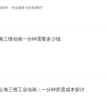
动画制作：专业服务与价格透明**
画的制作费用主要包括以下几个方面：
发展，3D工业动画制作在工业生产、产品设计、技术交流等多个领域都得
：包括建模师、动
在行业中也占有重要的地位。本文将详细探讨上海3D工业动画制作的专业
海三维动画一分钟需要多少钱
业动画制作的专业服务
队
进步，三维动画在各个领域的应用越来越广泛。无论是广告、电影、游戏
化和科技中心，其三维动画制作需求日益旺盛。那么，快速了解上海三维
无疑是非常关键的。
上海三维工业动画：一分钟所需成本探讨
画制作的价格因素
动画一分钟的报价，首先需要明确的是，价格