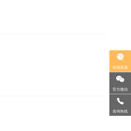
到了广泛的应用。作为国内经济和文化中心的上海，其3D工
服务与价格透明度，以期为相关企业和个人提供有益的参
在线客服
还是城市宣传片，三维动画都扮演着重要的角色。上海作为
官方微信
动画一分钟需要多少钱，对于有意向进行三维动画制作的企
130-2310-0003
咨询热线