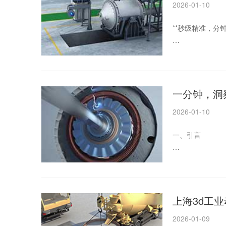
2026-01-10
二、3D动画的价
**秒级精准，分
一、引言
随着科技的不断
水平一直处于行
一分钟，洞
价值的参考。
2026-01-10
二、上海3D工
一、引言
3D工业动画是一
随着科技的不断
平也处于行业前
二、上海3D工
上海3d工
2026-01-09
1. 制作成本构成