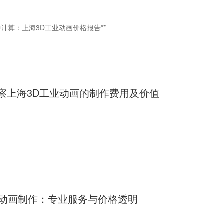
钟计算：上海3D工业动画价格报告**
进步，3D工业动画在工业生产、技术展示、产品推广等领域的应用越来越
业前沿。本文将针对上海地区的3D工业动画价格进行深入分析，力求做到
察上海3D工业动画的制作费用及价值
业动画制作概述
种
进步，3D工业动画在工业制造、产品设计、技术展示等领域的应用越来越
列。本文将简要分析在上海制作3D工业动画的费用及价值，以帮助读者更
业动画制作费用
业动画制作：专业服务与价格透明